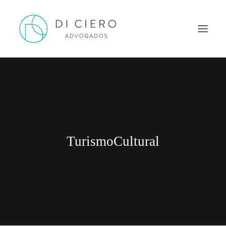
HOME
INSPIRAÇÃO
ATUAÇÃO
EQUIPE
TurismoCultural
NEWS DI CIERO
CONTATO
PORTUGUÊS