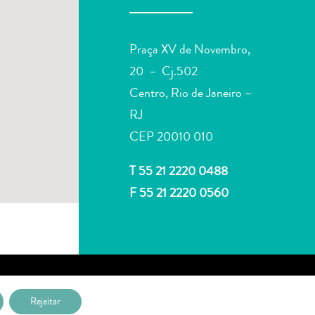
Praça XV de Novembro,
20 – Cj.502
Centro, Rio de Janeiro –
RJ
CEP 20010 010
T 55 21 2220 0488
F 55 21 2220 0560
Rejeitar