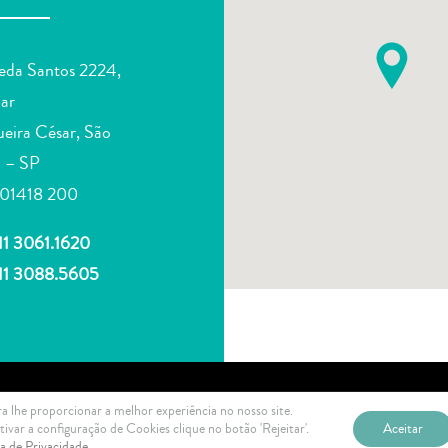
eda Santos 2224,
ar
eira César, São
 – SP
01418 200
11 3061.1620
 11 3088.5605
a lhe proporcionar a melhor experiência no nosso site.
ivar a configuração de Cookies clique no botão 'Rejeitar'.
Aceitar
ca de Privacidade