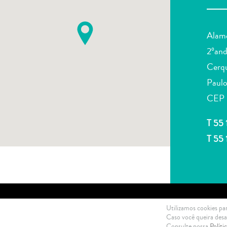
Alam
2ºand
Cerqu
Paulo
CEP 
T 55 
T 55
2021 Di Ciero Advogados © All rights reserved .
Política de Privacidade
Utilizamos cookies par
Caso você queira desat
Consulte nossa
Políti