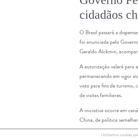
cidadãos ch
O Brasil passará a dispens
foi anunciada pelo Govern
Geraldo Alckmin, acompanh
A autorização valerá para e
permanecendo em vigor até 
visto para fins de turismo,
de visitas familiares.
A iniciativa ocorre em cen
China, de política semelha
De acordo com informações 
Utilizamos cookies par