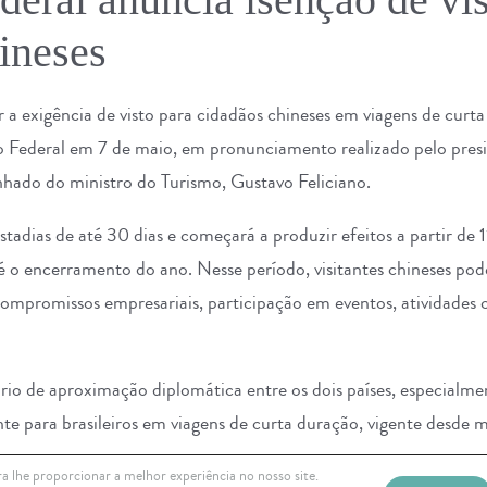
ineses
ar a exigência de visto para cidadãos chineses em viagens de cur
o Federal em 7 de maio, em pronunciamento realizado pelo presi
ado do ministro do Turismo, Gustavo Feliciano.
stadias de até 30 dias e começará a produzir efeitos a partir de
o encerramento do ano. Nesse período, visitantes chineses pod
 compromissos empresariais, participação em eventos, atividades c
ário de aproximação diplomática entre os dois países, especialme
nte para brasileiros em viagens de curta duração, vigente desde 
divulgadas pelo Ministério do Turismo, a flexibilização busca e
a lhe proporcionar a melhor experiência no nosso site.