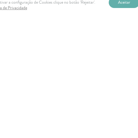
ivar a configuração de Cookies clique no botão 'Rejeitar'.
Aceitar
 e ampliar a participação do Brasil no mercado turístico chinês,
ca de Privacidade
encial de crescimento.
de Di Ciero Advogados
v] via
Canva.com