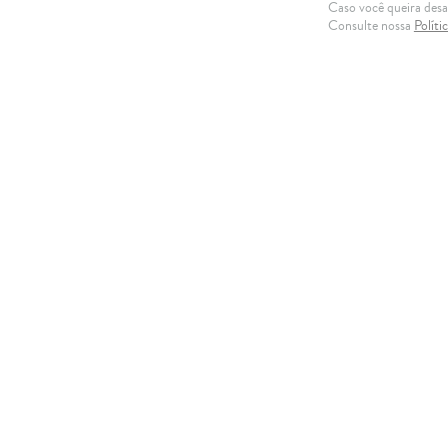
Caso você queira desat
internacional de visitantes
Consulte nossa
Políti
dos mais relevantes em pot
Jacqueline Lui
| Advogada 
Imagem:©[valentynsemeno