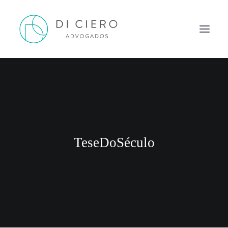
HOME
INSPIRAÇÃO
ATUAÇÃO
EQUIPE
TeseDoSéculo
NEWS DI CIERO
CONTATO
PORTUGUÊS