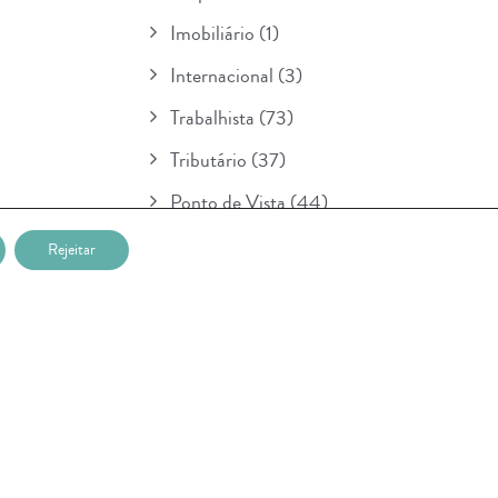
Imobiliário
(1)
Internacional
(3)
Trabalhista
(73)
Tributário
(37)
Ponto de Vista
(44)
Boletim
(154)
Rejeitar
Para Seu Conhecimento
(1)
POSTAGENS RECENTES
Nova etapa da lei sobre IA entra em
vigor na União Européia e prevê multa