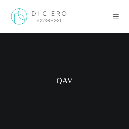
HOME
INSPIRAÇÃO
ATUAÇÃO
EQUIPE
QAV
NEWS DI CIERO
CONTATO
PORTUGUÊS