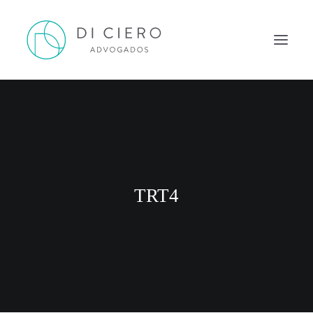
HOME
INSPIRAÇÃO
ATUAÇÃO
EQUIPE
TRT4
NEWS DI CIERO
CONTATO
PORTUGUÊS