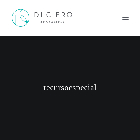
HOME
INSPIRAÇÃO
ATUAÇÃO
EQUIPE
recursoespecial
NEWS DI CIERO
CONTATO
PORTUGUÊS