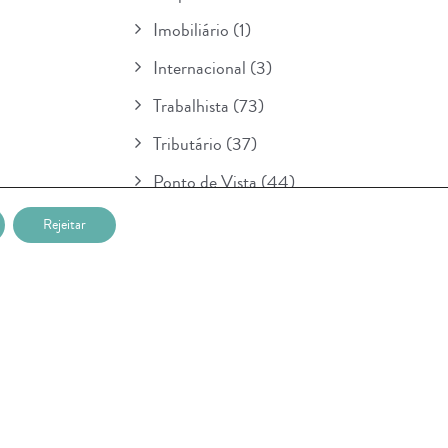
Imobiliário
(1)
Internacional
(3)
Trabalhista
(73)
Tributário
(37)
Ponto de Vista
(44)
Boletim
(154)
Rejeitar
Para Seu Conhecimento
(1)
POSTAGENS RECENTES
Nova etapa da lei sobre IA entra em
vigor na União Européia e prevê multa