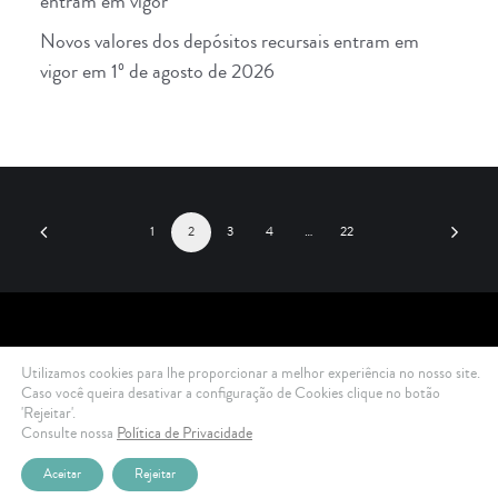
entram em vigor
Novos valores dos depósitos recursais entram em
vigor em 1º de agosto de 2026
1
2
3
4
…
22
Utilizamos cookies para lhe proporcionar a melhor experiência no nosso site.
2021 Di Ciero Advogados © All rights reserved .
Política de Privacidade
Caso você queira desativar a configuração de Cookies clique no botão
'Rejeitar'.
Consulte nossa
Política de Privacidade
Aceitar
Rejeitar