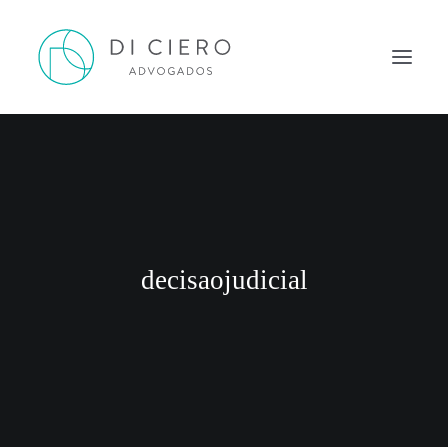
HOME
INSPIRAÇÃO
ATUAÇÃO
EQUIPE
decisaojudicial
NEWS DI CIERO
CONTATO
PORTUGUÊS