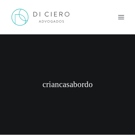
HOME
INSPIRAÇÃO
ATUAÇÃO
EQUIPE
criancasabordo
NEWS DI CIERO
CONTATO
PORTUGUÊS