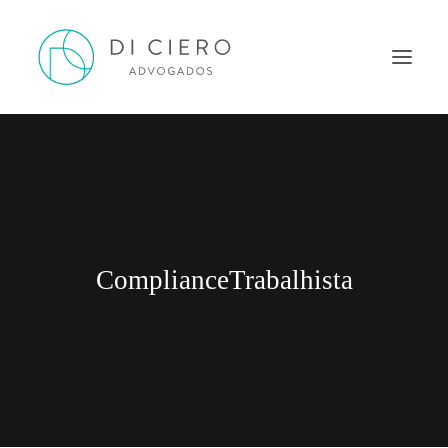
HOME
INSPIRAÇÃO
ATUAÇÃO
EQUIPE
ComplianceTrabalhista
NEWS DI CIERO
CONTATO
PORTUGUÊS