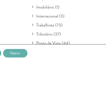
Imobiliário
(1)
Internacional
(3)
Trabalhista
(73)
Tributário
(37)
Ponto de Vista
(44)
Boletim
(154)
Rejeitar
Para Seu Conhecimento
(1)
POSTAGENS RECENTES
Nova etapa da lei sobre IA entra em
vigor na União Européia e prevê multa