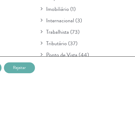
Imobiliário
(1)
Internacional
(3)
Trabalhista
(73)
Tributário
(37)
Ponto de Vista
(44)
Boletim
(154)
Rejeitar
Para Seu Conhecimento
(1)
POSTAGENS RECENTES
Nova etapa da lei sobre IA entra em
vigor na União Européia e prevê multa