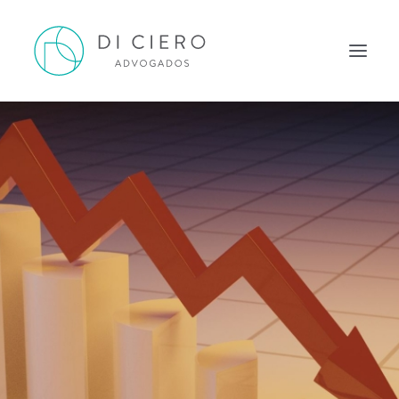
HOME
INSPIRAÇÃO
ATUAÇÃO
EQUIPE
NEWS DI CIERO
CONTATO
PORTUGUÊS