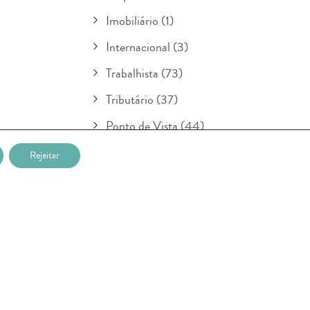
Imobiliário
(1)
Internacional
(3)
Trabalhista
(73)
Tributário
(37)
Ponto de Vista
(44)
Boletim
(154)
Rejeitar
Para Seu Conhecimento
(1)
POSTAGENS RECENTES
Nova etapa da lei sobre IA entra em
vigor na União Européia e prevê multa