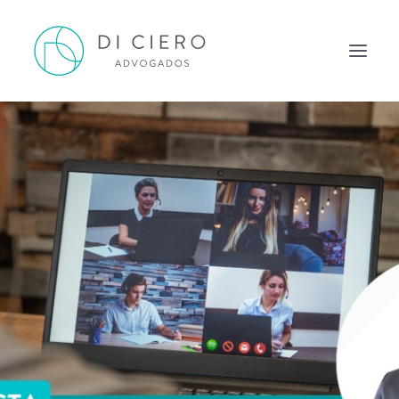
HOME
INSPIRAÇÃO
ATUAÇÃO
EQUIPE
NEWS DI CIERO
CONTATO
PORTUGUÊS