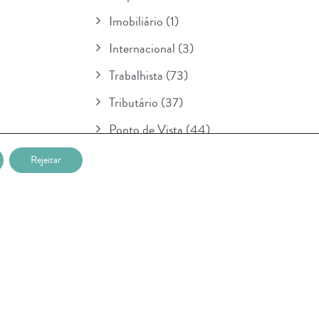
Imobiliário
(1)
Internacional
(3)
Trabalhista
(73)
Tributário
(37)
Ponto de Vista
(44)
Boletim
(154)
Rejeitar
Para Seu Conhecimento
(1)
POSTAGENS RECENTES
Nova etapa da lei sobre IA entra em
vigor na União Européia e prevê multa