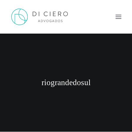
HOME
INSPIRAÇÃO
ATUAÇÃO
EQUIPE
riograndedosul
NEWS DI CIERO
CONTATO
PORTUGUÊS