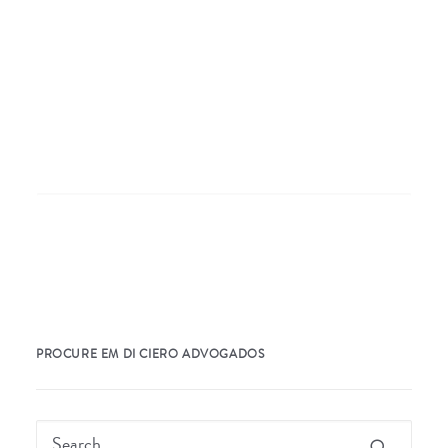
Nothing Found
It seems we can’t find what you’re looking for.
Perhaps searching can help.
PROCURE EM DI CIERO ADVOGADOS