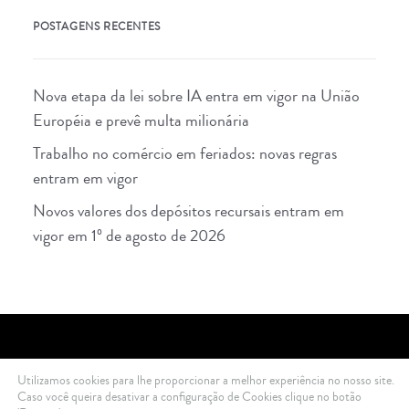
POSTAGENS RECENTES
Nova etapa da lei sobre IA entra em vigor na União
Européia e prevê multa milionária
Trabalho no comércio em feriados: novas regras
entram em vigor
Novos valores dos depósitos recursais entram em
vigor em 1º de agosto de 2026
Utilizamos cookies para lhe proporcionar a melhor experiência no nosso site.
2021 Di Ciero Advogados © All rights reserved .
Política de Privacidade
Caso você queira desativar a configuração de Cookies clique no botão