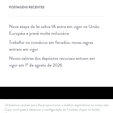
POSTAGENS RECENTES
Nova etapa da lei sobre IA entra em vigor na União
Européia e prevê multa milionária
Trabalho no comércio em feriados: novas regras
entram em vigor
Novos valores dos depósitos recursais entram em
vigor em 1º de agosto de 2026
Utilizamos cookies para lhe proporcionar a melhor experiência no nosso site.
2021 Di Ciero Advogados © All rights reserved .
Política de Privacidade
Caso você queira desativar a configuração de Cookies clique no botão