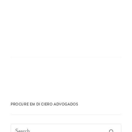
Nothing Found
It seems we can’t find what you’re looking for.
Perhaps searching can help.
PROCURE EM DI CIERO ADVOGADOS