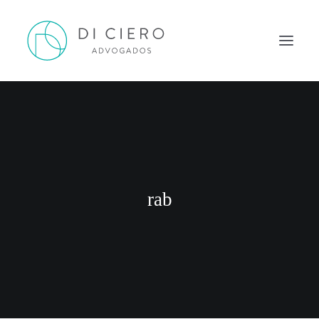
HOME
INSPIRAÇÃO
ATUAÇÃO
EQUIPE
rab
NEWS DI CIERO
CONTATO
PORTUGUÊS