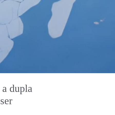
 a dupla
 ser