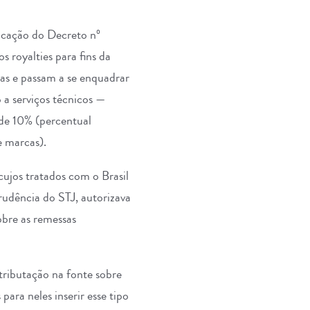
licação do Decreto nº
 royalties para fins da
as e passam a se enquadrar
o a serviços técnicos —
 de 10% (percentual
e marcas).
cujos tratados com o Brasil
rudência do STJ, autorizava
obre as remessas
tributação na fonte sobre
para neles inserir esse tipo