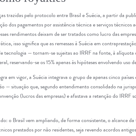
s trazidas pelo protocolo entre Brasil e Suécia, a partir da pub
o dos pagamentos por assistência técnica e serviços técnicos aos
ses rendimentos deixam de ser tratados como lucro das empres
rática, isso significa que as remessas à Suécia em contraprestaçã
 tecnologia — tornam-se sujeitas ao IRRF na fonte, à alíquota
geral, reservando-se os 15% apenas às hipóteses envolvendo uso d
gra em vigor, a Suécia integrava o grupo de apenas cinco países 
ão — situação que, segundo entendimento consolidado na jurisp
Convenção (lucros das empresas) e afastava a retenção do IRRF s
do: o Brasil vem ampliando, de forma consistente, o alcance da 
nicos prestados por não residentes, seja revendo acordos antigos 