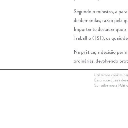
Segundo o ministro, a para
de demandas, razão pela qu
Importante destacar que a
Trabalho (TST), os quais de
Na prática, a decisão perm
ordinárias, devolvendo pro
A medida não representa um
Utilizamos cookies par
Caso você queira desat
parcial dos processos enqua
Consulte nossa
Políti
Trata-se de decisão releva
das características da rela
a ser fixada pelo STF.