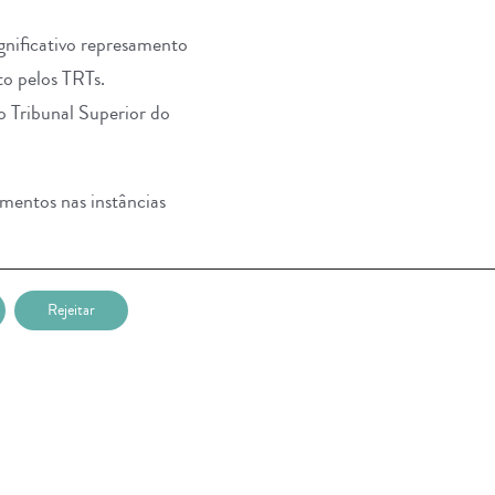
gnificativo represamento
to pelos TRTs.
 Tribunal Superior do
amentos nas instâncias
penas o destravamento
Rejeitar
da nos autos para a análise
 a aplicação da futura tese