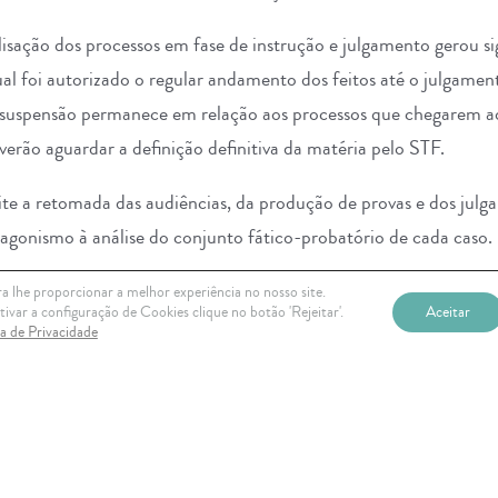
lisação dos processos em fase de instrução e julgamento gerou si
al foi autorizado o regular andamento dos feitos até o julgamen
 suspensão permanece em relação aos processos que chegarem ao
verão aguardar a definição definitiva da matéria pelo STF.
ite a retomada das audiências, da produção de provas e dos julg
tagonismo à análise do conjunto fático-probatório de cada caso.
a definição sobre a licitude ou ilicitude da pejotização, mas a
a lhe proporcionar a melhor experiência no nosso site.
ivar a configuração de Cookies clique no botão 'Rejeitar'.
Aceitar
nto o STF não fixa a tese vinculante sobre o tema.
ca de Privacidade
nte, especialmente porque reforça a importância da prova produzi
ção jurídica discutida, elemento que poderá ser determinante para