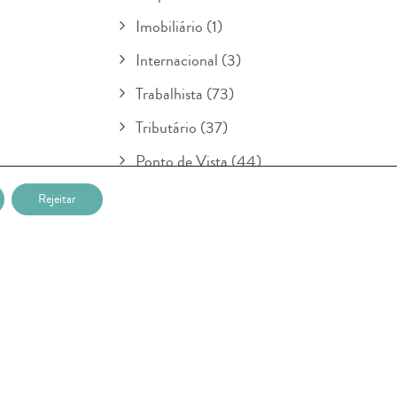
Imobiliário
(1)
Internacional
(3)
Trabalhista
(73)
Tributário
(37)
Ponto de Vista
(44)
Boletim
(154)
Rejeitar
Para Seu Conhecimento
(1)
POSTAGENS RECENTES
Nova etapa da lei sobre IA entra em
vigor na União Européia e prevê multa