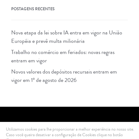
POSTAGENS RECENTES
Nova etapa da lei sobre IA entra em vigor na União
Européia e prevê multa milionária
Trabalho no comércio em feriados: novas regras
entram em vigor
Novos valores dos depósitos recursais entram em
vigor em 1º de agosto de 2026
Utilizamos cookies para lhe proporcionar a melhor experiência no nosso site.
2021 Di Ciero Advogados © All rights reserved .
Política de Privacidade
Caso você queira desativar a configuração de Cookies clique no botão