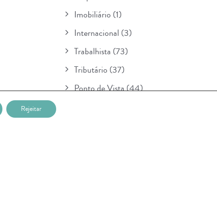
Imobiliário
(1)
Internacional
(3)
Trabalhista
(73)
Tributário
(37)
Ponto de Vista
(44)
Boletim
(154)
Rejeitar
Para Seu Conhecimento
(1)
POSTAGENS RECENTES
Nova etapa da lei sobre IA entra em
vigor na União Européia e prevê multa