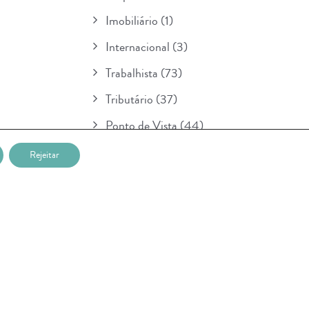
Imobiliário
(1)
Internacional
(3)
Trabalhista
(73)
Tributário
(37)
Ponto de Vista
(44)
Boletim
(154)
Rejeitar
Para Seu Conhecimento
(1)
POSTAGENS RECENTES
Nova etapa da lei sobre IA entra em
vigor na União Européia e prevê multa