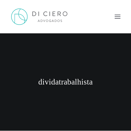
HOME
INSPIRAÇÃO
ATUAÇÃO
EQUIPE
dividatrabalhista
NEWS DI CIERO
CONTATO
PORTUGUÊS