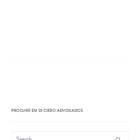
Nothing Found
It seems we can’t find what you’re looking for.
Perhaps searching can help.
PROCURE EM DI CIERO ADVOGADOS