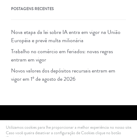
POSTAGENS RECENTES
Nova etapa da lei sobre IA entra em vigor na União
Européia e prevê multa milionária
Trabalho no comércio em feriados: novas regras
entram em vigor
Novos valores dos depósitos recursais entram em
vigor em 1º de agosto de 2026
Utilizamos cookies para lhe proporcionar a melhor experiência no nosso site.
2021 Di Ciero Advogados © All rights reserved .
Política de Privacidade
Caso você queira desativar a configuração de Cookies clique no botão