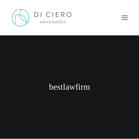
HOME
INSPIRAÇÃO
ATUAÇÃO
EQUIPE
bestlawfirm
NEWS DI CIERO
CONTATO
PORTUGUÊS