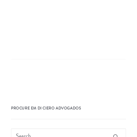
Nothing Found
It seems we can’t find what you’re looking for.
Perhaps searching can help.
PROCURE EM DI CIERO ADVOGADOS