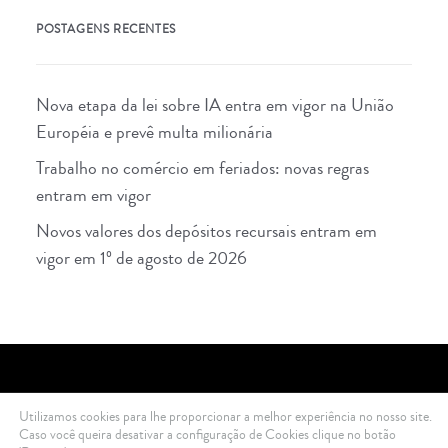
POSTAGENS RECENTES
Nova etapa da lei sobre IA entra em vigor na União
Européia e prevê multa milionária
Trabalho no comércio em feriados: novas regras
entram em vigor
Novos valores dos depósitos recursais entram em
vigor em 1º de agosto de 2026
Utilizamos cookies para lhe proporcionar a melhor experiência no nosso site.
2021 Di Ciero Advogados © All rights reserved .
Política de Privacidade
Caso você queira desativar a configuração de Cookies clique no botão