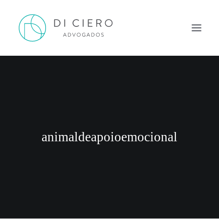
HOME
INSPIRAÇÃO
ATUAÇÃO
EQUIPE
animaldeapoioemocional
NEWS DI CIERO
CONTATO
PORTUGUÊS