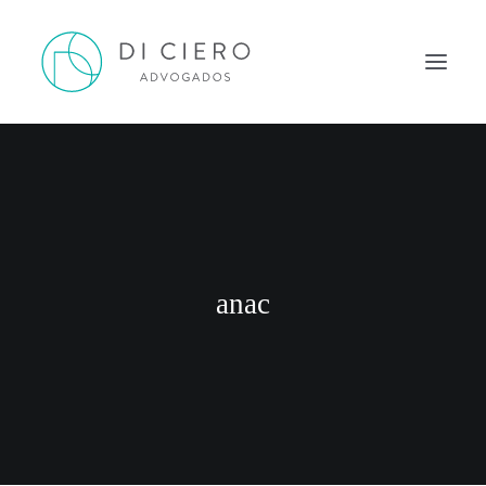
HOME
INSPIRAÇÃO
ATUAÇÃO
EQUIPE
anac
NEWS DI CIERO
CONTATO
PORTUGUÊS