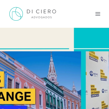
HOME
INSPIRAÇÃO
ATUAÇÃO
EQUIPE
NEWS DI CIERO
CONTATO
PORTUGUÊS