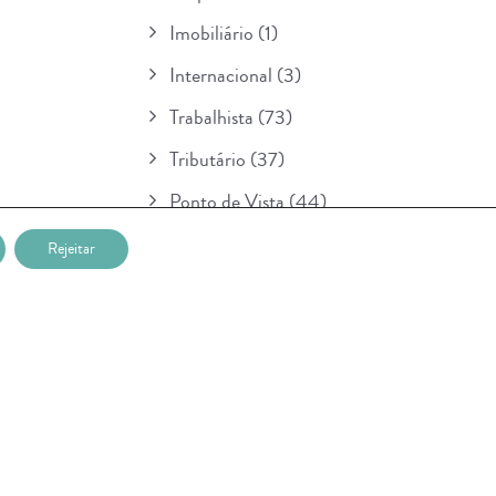
Imobiliário
(1)
Internacional
(3)
Trabalhista
(73)
Tributário
(37)
Ponto de Vista
(44)
Boletim
(154)
Rejeitar
Para Seu Conhecimento
(1)
POSTAGENS RECENTES
Nova etapa da lei sobre IA entra em
vigor na União Européia e prevê multa