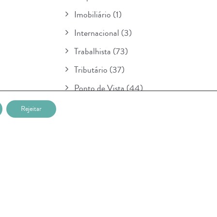
Imobiliário
(1)
Internacional
(3)
Trabalhista
(73)
Tributário
(37)
Ponto de Vista
(44)
Boletim
(154)
Rejeitar
Para Seu Conhecimento
(1)
POSTAGENS RECENTES
Nova etapa da lei sobre IA entra em
vigor na União Européia e prevê multa