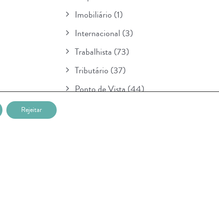
Imobiliário
(1)
Internacional
(3)
Trabalhista
(73)
Tributário
(37)
Ponto de Vista
(44)
Boletim
(154)
Rejeitar
Para Seu Conhecimento
(1)
POSTAGENS RECENTES
Nova etapa da lei sobre IA entra em
vigor na União Européia e prevê multa