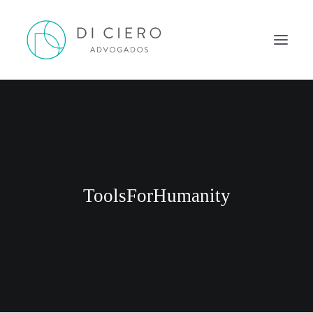
HOME
INSPIRAÇÃO
ATUAÇÃO
EQUIPE
ToolsForHumanity
NEWS DI CIERO
CONTATO
PORTUGUÊS