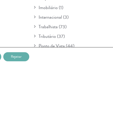
Imobiliário
(1)
Internacional
(3)
Trabalhista
(73)
Tributário
(37)
Ponto de Vista
(44)
Boletim
(154)
Rejeitar
Para Seu Conhecimento
(1)
POSTAGENS RECENTES
Nova etapa da lei sobre IA entra em
vigor na União Européia e prevê multa