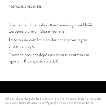
POSTAGENS RECENTES
Nova etapa da lei sobre IA entra em vigor na União
Européia e prevê multa milionária
Trabalho no comércio em feriados: novas regras
entram em vigor
Novos valores dos depósitos recursais entram em
vigor em 1º de agosto de 2026
Utilizamos cookies para lhe proporcionar a melhor experiência no nosso site.
2021 Di Ciero Advogados © All rights reserved .
Política de Privacidade
Caso você queira desativar a configuração de Cookies clique no botão