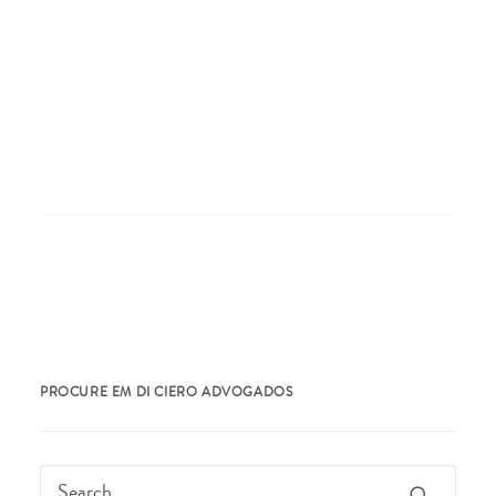
Nothing Found
It seems we can’t find what you’re looking for.
Perhaps searching can help.
PROCURE EM DI CIERO ADVOGADOS