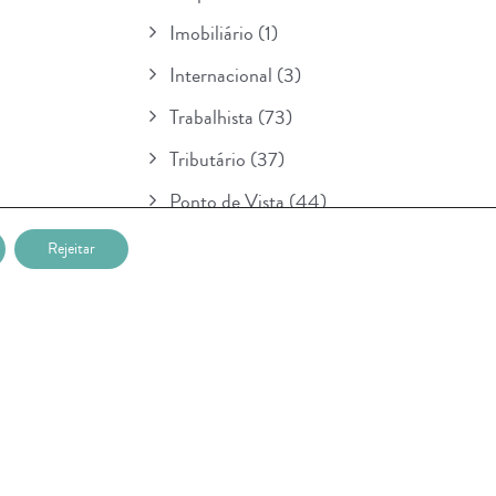
Imobiliário
(1)
Internacional
(3)
Trabalhista
(73)
Tributário
(37)
Ponto de Vista
(44)
Boletim
(154)
Rejeitar
Para Seu Conhecimento
(1)
POSTAGENS RECENTES
Nova etapa da lei sobre IA entra em
vigor na União Européia e prevê multa