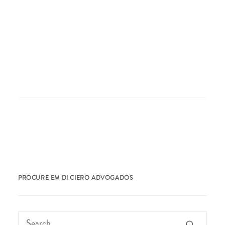
Nothing Found
It seems we can’t find what you’re looking for.
Perhaps searching can help.
PROCURE EM DI CIERO ADVOGADOS