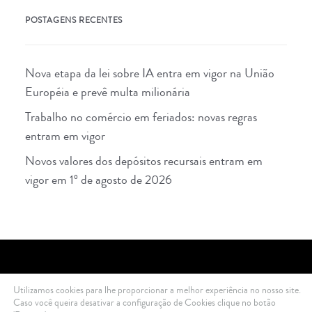
POSTAGENS RECENTES
Nova etapa da lei sobre IA entra em vigor na União
Européia e prevê multa milionária
Trabalho no comércio em feriados: novas regras
entram em vigor
Novos valores dos depósitos recursais entram em
vigor em 1º de agosto de 2026
Utilizamos cookies para lhe proporcionar a melhor experiência no nosso site.
2021 Di Ciero Advogados © All rights reserved .
Política de Privacidade
Caso você queira desativar a configuração de Cookies clique no botão