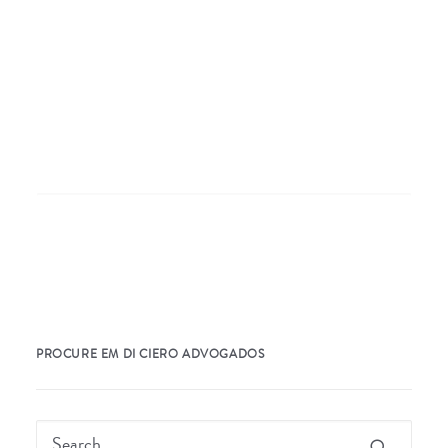
Nothing Found
It seems we can’t find what you’re looking for.
Perhaps searching can help.
PROCURE EM DI CIERO ADVOGADOS