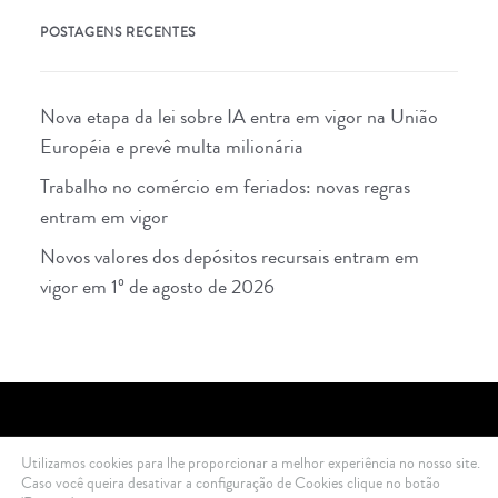
POSTAGENS RECENTES
Nova etapa da lei sobre IA entra em vigor na União
Européia e prevê multa milionária
Trabalho no comércio em feriados: novas regras
entram em vigor
Novos valores dos depósitos recursais entram em
vigor em 1º de agosto de 2026
Utilizamos cookies para lhe proporcionar a melhor experiência no nosso site.
2021 Di Ciero Advogados © All rights reserved .
Política de Privacidade
Caso você queira desativar a configuração de Cookies clique no botão