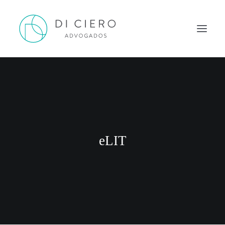
HOME
INSPIRAÇÃO
ATUAÇÃO
EQUIPE
eLIT
NEWS DI CIERO
CONTATO
PORTUGUÊS