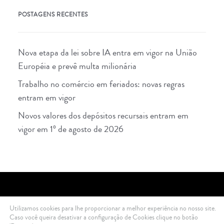
POSTAGENS RECENTES
Nova etapa da lei sobre IA entra em vigor na União
Européia e prevê multa milionária
Trabalho no comércio em feriados: novas regras
entram em vigor
Novos valores dos depósitos recursais entram em
vigor em 1º de agosto de 2026
Utilizamos cookies para lhe proporcionar a melhor experiência no nosso site.
2021 Di Ciero Advogados © All rights reserved .
Política de Privacidade
Caso você queira desativar a configuração de Cookies clique no botão