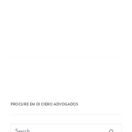
Nothing Found
It seems we can’t find what you’re looking for.
Perhaps searching can help.
PROCURE EM DI CIERO ADVOGADOS