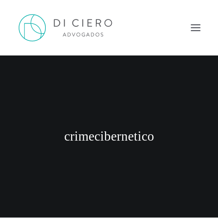
HOME
INSPIRAÇÃO
ATUAÇÃO
EQUIPE
crimecibernetico
NEWS DI CIERO
CONTATO
PORTUGUÊS