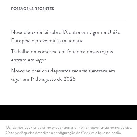
POSTAGENS RECENTES
Nova etapa da lei sobre IA entra em vigor na União
Européia e prevê multa milionária
Trabalho no comércio em feriados: novas regras
entram em vigor
Novos valores dos depósitos recursais entram em
vigor em 1º de agosto de 2026
Utilizamos cookies para lhe proporcionar a melhor experiência no nosso site.
2021 Di Ciero Advogados © All rights reserved .
Política de Privacidade
Caso você queira desativar a configuração de Cookies clique no botão