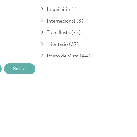
Imobiliário
(1)
Internacional
(3)
Trabalhista
(73)
Tributário
(37)
Ponto de Vista
(44)
Boletim
(154)
Rejeitar
Para Seu Conhecimento
(1)
POSTAGENS RECENTES
Nova etapa da lei sobre IA entra em
vigor na União Européia e prevê multa