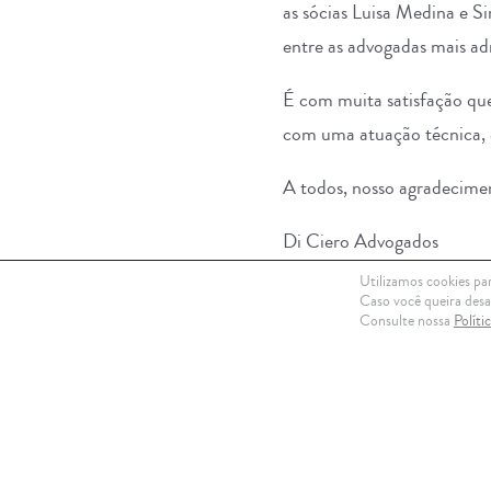
as sócias
Luisa Medina
e
Si
entre as advogadas mais a
É com muita satisfação qu
com uma atuação técnica, e
A todos, nosso agradecime
Di Ciero Advogados
Utilizamos cookies par
Foto: ©[rezual-karim-sia
Caso você queira desat
Consulte nossa
Políti