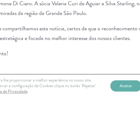
mone Di Ciero
. A sócia
Valeria Curi de Aguiar e Silva Starling
, 
dmiradas da região da Grande São Paulo.
e compartilhamos esta notícia, certos de que o reconhecimento 
stratégica e focada no melhor interesse dos nossos clientes.
nto!
a lhe proporcionar a melhor experiência no nosso site.
ms-images] via Canva.com
ivar a configuração de Cookies clique no botão 'Rejeitar'.
Aceitar
ca de Privacidade