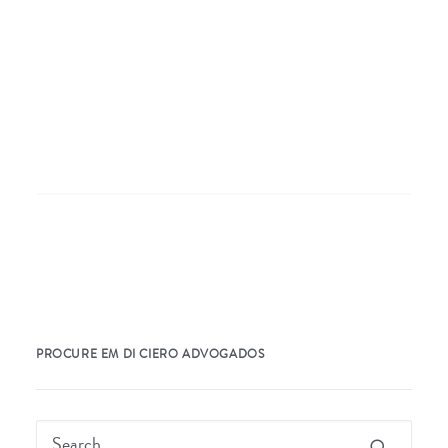
Nothing Found
It seems we can’t find what you’re looking for.
Perhaps searching can help.
PROCURE EM DI CIERO ADVOGADOS