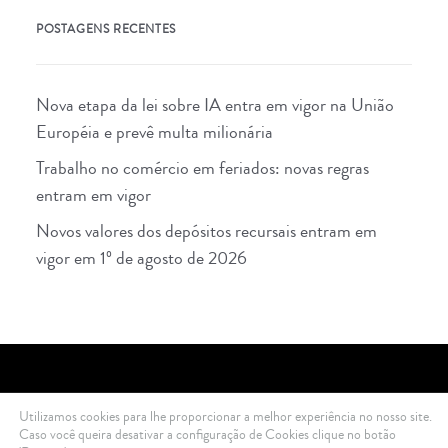
POSTAGENS RECENTES
Nova etapa da lei sobre IA entra em vigor na União
Européia e prevê multa milionária
Trabalho no comércio em feriados: novas regras
entram em vigor
Novos valores dos depósitos recursais entram em
vigor em 1º de agosto de 2026
Utilizamos cookies para lhe proporcionar a melhor experiência no nosso site.
2021 Di Ciero Advogados © All rights reserved .
Política de Privacidade
Caso você queira desativar a configuração de Cookies clique no botão