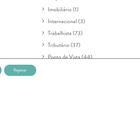
Imobiliário
(1)
Internacional
(3)
Trabalhista
(73)
Tributário
(37)
Ponto de Vista
(44)
Boletim
(154)
Rejeitar
Para Seu Conhecimento
(1)
POSTAGENS RECENTES
Nova etapa da lei sobre IA entra em
vigor na União Européia e prevê multa