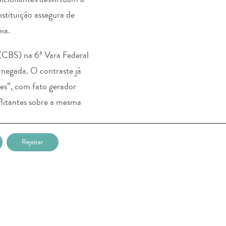
nstituição assegura de
ia.
(CBS) na 6ª Vara Federal
 negada. O contraste já
ses”, com fato gerador
litantes sobre a mesma
as primeiras normas
Rejeitar
ia passa longe de ser
ade, se é que o alcançará.
ca entre fisco e