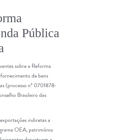
forma
enda Pública
a
evantes sobre a Reforma
e fornecimento de bens
tas (processo nº 0701878-
selho Brasileiro das
xportações indiretas a
rograma OEA, patrimônio
dicionantes desvirtuam a