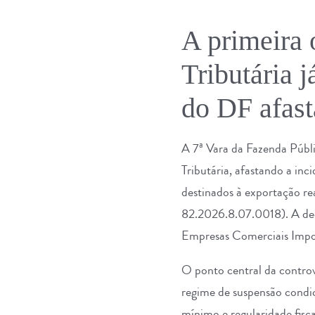
A primeira 
Tributária 
do DF afast
A 7ª Vara da Fazenda Públi
Tributária, afastando a in
destinados à exportação re
82.2026.8.07.0018). A dec
Empresas Comerciais Impo
O ponto central da contro
regime de suspensão condi
mínimo e regularidade fisc