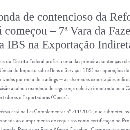
onda de contencioso da Re
já começou – 7ª Vara da Faz
a IBS na Exportação Indiret
ca do Distrito Federal proferiu uma das primeiras sentenças rel
cidência do Imposto sobre Bens e Serviços (IBS) nas operações d
alizadas por meio de tradings — as chamadas exportações indire
isão acolheu mandado de segurança coletivo impetrado pelo Con
rtadoras e Exportadoras (Cecex).
vérsia está na Lei Complementar nº 214/2025, que submeteu as e
cionada ao cumprimento de requisitos como certificação no P
al ampla. Para o juiz Paulo Afonso Cavichioli Carmona, tais con