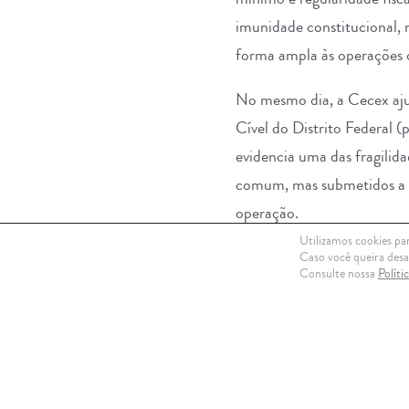
imunidade constitucional, r
forma ampla às operações de
No mesmo dia, a Cecex aju
Cível do Distrito Federal 
evidencia uma das fragilid
comum, mas submetidos a c
operação.
Utilizamos cookies par
A sentença, embora isolada
Caso você queira desat
Consulte nossa
Políti
regulamentadoras, o contenc
perfeita e atravessará um l
O histórico do contencioso 
contribuinte tornam pouco 