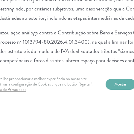
estringindo, por critérios subjetivos, uma desoneração que a Co
stinadas ao exterior, incluindo as etapas intermediárias da cade
izou ação análoga contra a Contribuição sobre Bens e Serviços 
(processo nº 1013794-80.2026.4.01.3400), na qual a liminar foi
ades estruturais do modelo de IVA dual adotado: tributos “siame
ompetências e foros distintos, abrem espaço para decisões conf
a lhe proporcionar a melhor experiência no nosso site.
, simboliza o início de um ciclo. Em poucos meses de vigência d
ivar a configuração de Cookies clique no botão 'Rejeitar'.
Aceitar
ca de Privacidade
ioso já se instala — e revela algo incômodo: a Reforma Tributár
ongo período de litigiosidade até alcançar algum grau de estabilid
tributário brasileiro, a morosidade do Judiciário e a tensão crôni
crível a promessa de simplificação no curto prazo.