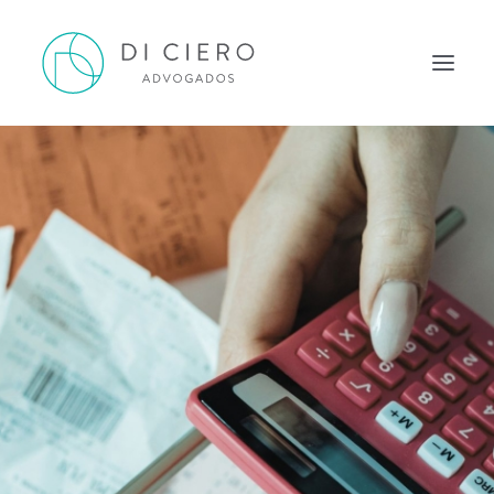
HOME
INSPIRAÇÃO
ATUAÇÃO
EQUIPE
NEWS DI CIERO
CONTATO
PORTUGUÊS